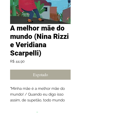
A melhor mãe do
mundo (Nina Rizzi
e Veridiana
Scarpelli)
Preço
R$ 44,90
Esgotado
"Minha mãe é a melhor mãe do
mundo! / Quando eu digo isso
assim, de supetão, todo mundo
duvida, / tiram onda comigo,
entram em arenga..."