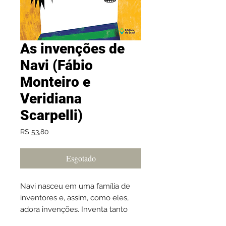
As invenções de
Navi (Fábio
Monteiro e
Veridiana
Scarpelli)
Preço
R$ 53,80
Esgotado
Navi nasceu em uma família de
inventores e, assim, como eles,
adora invenções. Inventa tanto
que suas invenções começam a