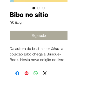
Bibo no sítio
Preço
R$ 64,90
Esgotado
Da autora do best-seller
Gildo
, a
coleção Bibo chega à Brinque-
Book. Nesta nova edição do livro
em capa dura, o adorável coelho
vai também passear no pomar e
se refrescar no rio do sítio da vovó
e do vovô.
CNPJ
31.881.967
/0001-53
Shopping Villagio Caxias - em frente ao Outback -
Rodovia RSC 453, 2780 - Desvio Rizzo, Caxias do Sul -
RS,
95110-900