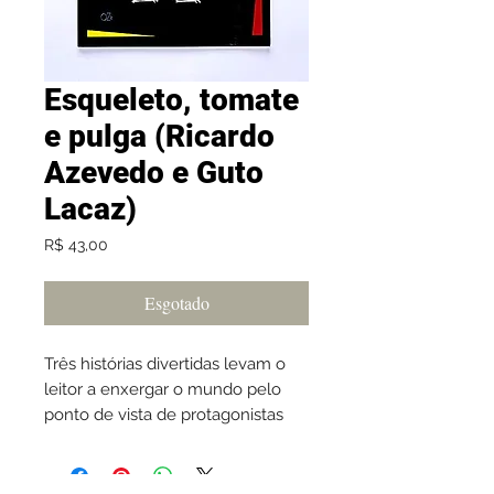
Esqueleto, tomate
e pulga (Ricardo
Azevedo e Guto
Lacaz)
Preço
R$ 43,00
Esgotado
Três histórias divertidas levam o
leitor a enxergar o mundo pelo
ponto de vista de protagonistas
inusitados: um esqueleto, um
tomate e uma pulga. É um
tremendo exercício de