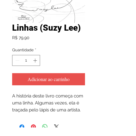
Linhas (Suzy Lee)
Preço
R$ 79,90
Quantidade
*
Adicionar ao carrinho
A história deste livro começa com
uma linha. Algumas vezes, ela é
traçada pelo lápis de uma artista.
Outras, pelos rastros dos patins de
gelo de uma garota. Entre saltos,
piruetas, rodopios, riscos e