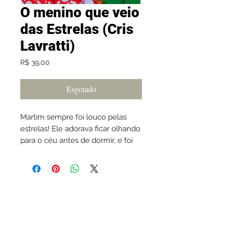
O menino que veio
das Estrelas (Cris
Lavratti)
Preço
R$ 39,00
Esgotado
Martim sempre foi louco pelas
estrelas! Ele adorava ficar olhando
para o céu antes de dormir, e foi
numa dessas noites que ao sonhar
lembrou-se que antes de morar
aqui na Terra, morava dentro de
uma estrela e tinha a missão de
CNPJ
31.881.967
/0001-53
fazer com que seus pais se
encontrassem, para que pudesse
Shopping Villagio Caxias - em frente ao Outback -
finalmente nascer. Um livro sobre