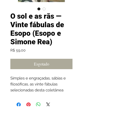
O sol e as rãs —
Vinte fábulas de
Esopo (Esopo e
Simone Rea)
Preço
R$ 59,00
Esgotado
Simples e engraçadas, sábias e
filosóficas, as vinte fábulas
selecionadas desta coletânea
ganharam força e frescor com a
releitura ilustrada do italiano
Simone Rea. Temas como a
astúcia, a ganância, a