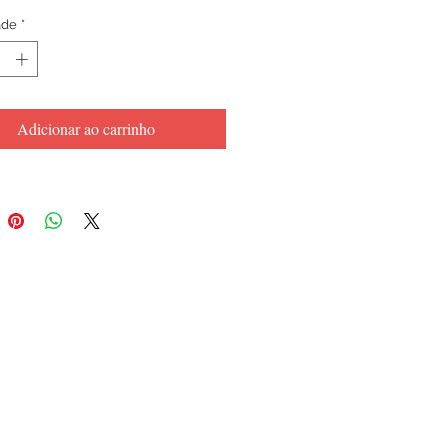
a salvaguardar nossa
ade
*
vência emocional, a editora Pulo
 tem a honra de celebrar, com a
ção deste livro, os 25 anos de
 do escritor e ilustrador André
Adicionar ao carrinho
oesia e viva o poeta!
 André Neves
dor: André Neves
78-65-8770-402-9​
: 64
: 24 x 32 cm
4 x 4