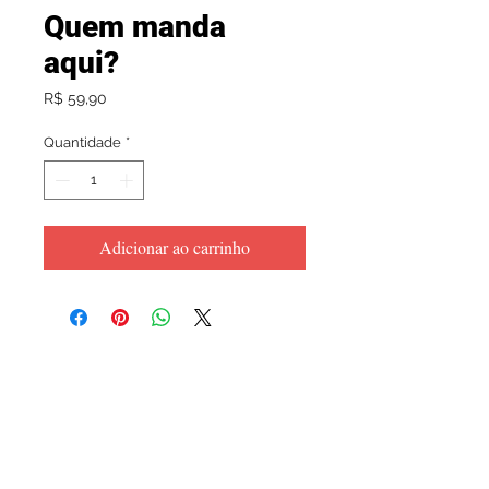
Quem manda
aqui?
Preço
R$ 59,90
Quantidade
*
Adicionar ao carrinho
CNPJ
31.881.967
/0001-53
Shopping Villagio Caxias - em frente ao Outback -
Rodovia RSC 453, 2780 - Desvio Rizzo, Caxias do Sul -
RS,
95110-900