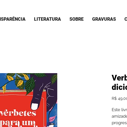
NSPARÊNCIA
LITERATURA
SOBRE
GRAVURAS
Ver
dici
R$ 49,0
Este li
amizade
progres