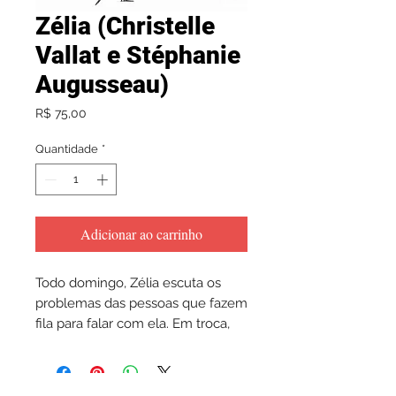
Zélia (Christelle
Vallat e Stéphanie
Augusseau)
Preço
R$ 75,00
Quantidade
*
Adicionar ao carrinho
Todo domingo, Zélia escuta os
problemas das pessoas que fazem
fila para falar com ela. Em troca,
ela recebe uma pequena
semente de cada pessoa. No dia
seguinte, Zélia vai lançando ao